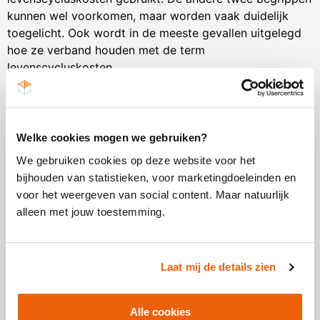
kunnen wel voorkomen, maar worden vaak duidelijk
toegelicht. Ook wordt in de meeste gevallen uitgelegd
hoe ze verband houden met de term
levenscycluskosten.
Subgunningscriteria
Het kan van toegevoegde waarde zijn om bij het
Welke cookies mogen we gebruiken?
gebruik van BPKV gebruik te maken
subgunningscriteria. Als inschrijver wordt je dan meer
We gebruiken cookies op deze website voor het
gestimuleerd om tegemoet te komen aan de wensen en
bijhouden van statistieken, voor marketingdoeleinden en
eisen van de opdrachtgever. Een beoordeling op basis
voor het weergeven van social content. Maar natuurlijk
van beste prijs-kwaliteitverhouding (BPKV) met het
alleen met jouw toestemming.
gebruik van subgunningscriteria neemt extra
administratieve handelingen met zich mee, wat betekent
dat je meer tijd kwijt bent aan de inschrijving. Aan de
Laat mij de details zien
andere kant biedt het ook een uitgelezen kan om je te
onderscheiden van de concurrentie.
Alle cookies