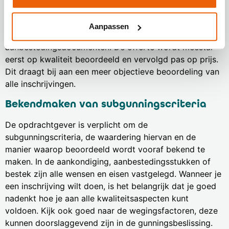
Objectieve beoordeling
Bij de beoordeling wordt er vaak onafhankelijk naar de
Aanpassen
prijs gekeken. Dit staat aangegeven in de
aanbestedingsdocumenten. De offerte wordt meestal
eerst op kwaliteit beoordeeld en vervolgd pas op prijs.
Dit draagt bij aan een meer objectieve beoordeling van
alle inschrijvingen.
Bekendmaken van subgunningscriteria
De opdrachtgever is verplicht om de
subgunningscriteria, de waardering hiervan en de
manier waarop beoordeeld wordt vooraf bekend te
maken. In de aankondiging, aanbestedingsstukken of
bestek zijn alle wensen en eisen vastgelegd. Wanneer je
een inschrijving wilt doen, is het belangrijk dat je goed
nadenkt hoe je aan alle kwaliteitsaspecten kunt
voldoen. Kijk ook goed naar de wegingsfactoren, deze
kunnen doorslaggevend zijn in de gunningsbeslissing.