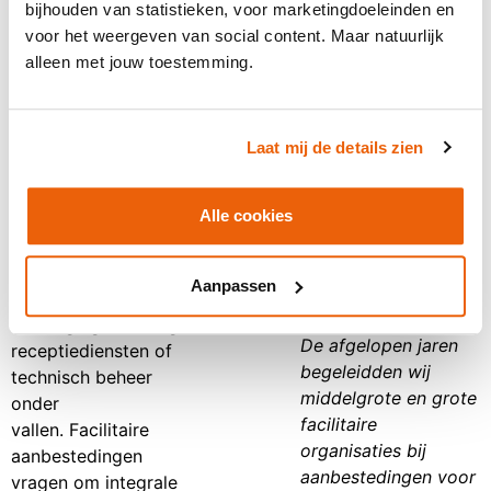
bijhouden van statistieken, voor marketingdoeleinden en
concreet maken van
voor het weergeven van social content. Maar natuurlijk
Ervaring
hun aanpak.
alleen met jouw toestemming.
met
Werk je zelf in de
facilitaire wereld en
facilitaire
Laat mij de details zien
heb je een
aanbestedingen
aanbesteding in het
vizier? Wij helpen je
Alle cookies
graag deze tender te
Facilitair is een breed
winnen.
begrip, waar onder
Aanpassen
andere schoonmaak,
beveiliging, catering,
De afgelopen jaren
receptiediensten of
begeleidden wij
technisch beheer
middelgrote en grote
onder
facilitaire
vallen. Facilitaire
organisaties bij
aanbestedingen
aanbestedingen voor
vragen om integrale