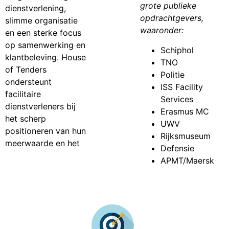
grote publieke
dienstverlening,
opdrachtgevers,
slimme organisatie
waaronder:
en een sterke focus
op samenwerking en
Schiphol
klantbeleving. House
TNO
of Tenders
Politie
ondersteunt
ISS Facility
facilitaire
Services
dienstverleners bij
Erasmus MC
het scherp
UWV
positioneren van hun
Rijksmuseum
meerwaarde en het
Defensie
APMT/Maersk