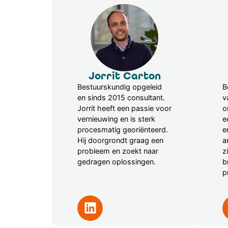
Jorrit Carton
Bestuurskundig opgeleid
B
en sinds 2015 consultant.
v
Jorrit heeft een passie voor
o
vernieuwing en is sterk
e
procesmatig georiënteerd.
e
Hij doorgrondt graag een
a
probleem en zoekt naar
z
gedragen oplossingen.
b
p