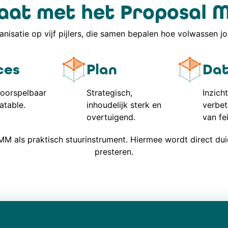
taat met het Proposal 
anisatie op vijf pijlers, die samen bepalen hoe volwassen j
ces
Plan
Da
voorspelbaar
Strategisch,
Inzicht
atable.
inhoudelijk sterk en
verbet
overtuigend.
van fe
M als praktisch stuurinstrument. Hiermee wordt direct duide
presteren.