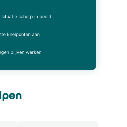
 situatie scherp in beeld
ste knelpunten aan
ngen blijven werken
elpen