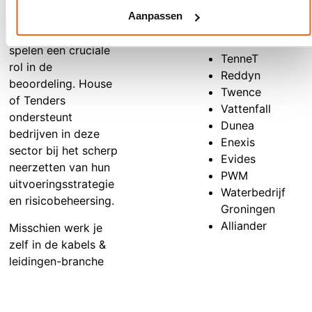
omgevingsmanagement
waaronder:
en
Aanpassen
leveringszekerheid
Gasunie
spelen een cruciale
TenneT
rol in de
Reddyn
beoordeling. House
Twence
of Tenders
Vattenfall
ondersteunt
Dunea
bedrijven in deze
Enexis
sector bij het scherp
Evides
neerzetten van hun
PWM
uitvoeringsstrategie
Waterbedrijf
en risicobeheersing.
Groningen
Alliander
Misschien werk je
zelf in de kabels &
leidingen-branche