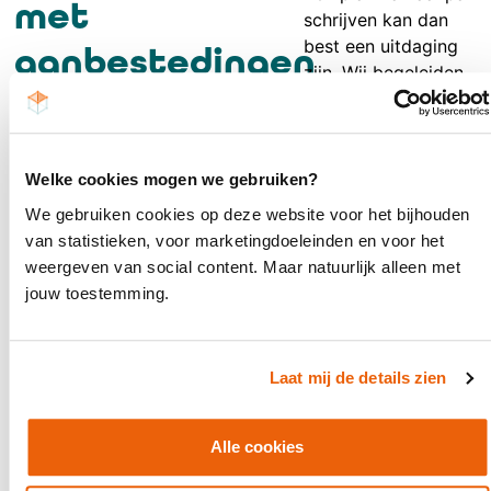
met
schrijven kan dan
best een uitdaging
aanbestedingen
zijn. Wij begeleiden
voor
je daar graag bij,
zodat je tot een
kabels &
winnende
inschrijving komt.
Welke cookies mogen we gebruiken?
leidingen
We gebruiken cookies op deze website voor het bijhouden
van statistieken, voor marketingdoeleinden en voor het
Tenders binnen
weergeven van social content. Maar natuurlijk alleen met
kabels en leidingen
jouw toestemming.
Wij begeleidden de
kenmerken zich
afgelopen jaren
door complexe
middelgrote en
tracés, strakke
Laat mij de details zien
grote bedrijven in
planningen en
kabels en leidingen
intensief
bij aanbestedingen
stakeholdermanagement.
Alle cookies
voor publieke
Veiligheid,
opdrachtgevers,