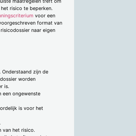
juiste maatregelen treft om
het risico te beperken.
ningscriterium
voor een
 voorgeschreven format van
isicodossier naar eigen
n. Onderstaand zijn de
codossier worden
r is.
van een ongewenste
rdelijk is voor het
.
 van het risico.