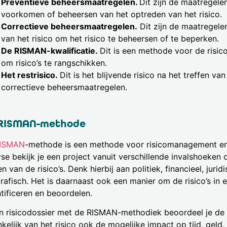
Preventieve beheersmaatregelen.
Dit zijn de maatregelen
voorkomen of beheersen van het optreden van het risico.
Correctieve beheersmaatregelen.
Dit zijn de maatregelen
van het risico om het risico te beheersen of te beperken.
De RISMAN-kwalificatie.
Dit is een methode voor de risi
om risico’s te rangschikken.
Het restrisico.
Dit is het blijvende risico na het treffen va
correctieve beheersmaatregelen.
RISMAN-methode
ISMAN
-methode is een methode voor risicomanagement en 
se bekijk je een project vanuit verschillende invalshoeken 
en van de risico’s. Denk hierbij aan politiek, financieel, juri
rafisch.
Het is daarnaast ook een manier om de risico’s in e
tificeren en beoordelen.
en risicodossier met de RISMAN-methodiek beoordeel je de
kelijk van het risico ook de mogelijke impact op tijd, geld, k