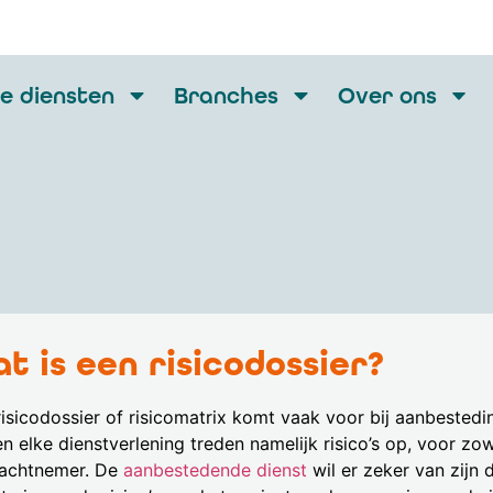
e diensten
Branches
Over ons
t is een risicodossier?
isicodossier of risicomatrix komt vaak voor bij aanbestedin
en elke dienstverlening treden namelijk risico’s op, voor z
achtnemer. De
aanbestedende dienst
wil er zeker van zijn