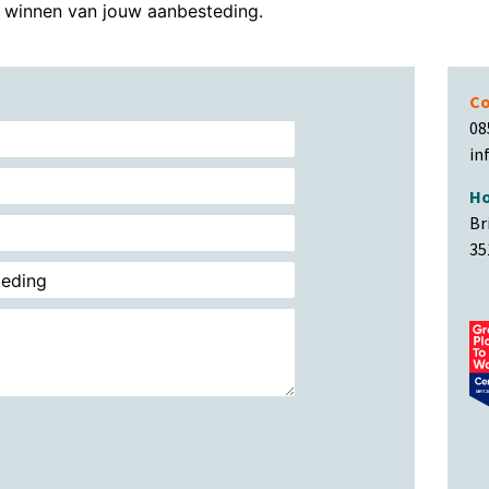
winnen van jouw aanbesteding.
Co
08
in
Ho
Br
35