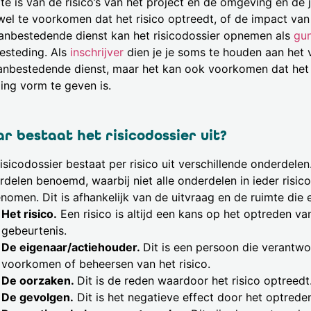
te is van de risico’s van het project en de omgeving en de 
wel te voorkomen dat het risico optreedt, of de impact van 
anbestedende dienst kan het risicodossier opnemen als
gun
esteding. Als
inschrijver
dien je je soms te houden aan het
anbestedende dienst, maar het kan ook voorkomen dat het r
ling vorm te geven is.
r bestaat het risicodossier uit?
isicodossier bestaat per risico uit verschillende onderdele
rdelen benoemd, waarbij niet alle onderdelen in ieder risi
omen. Dit is afhankelijk van de uitvraag en de ruimte die e
Het risico.
Een risico is altijd een kans op het optreden 
gebeurtenis.
De eigenaar/actiehouder.
Dit is een persoon die verantwoo
voorkomen of beheersen van het risico.
De oorzaken.
Dit is de reden waardoor het risico optreedt
De gevolgen.
Dit is het negatieve effect door het optreden