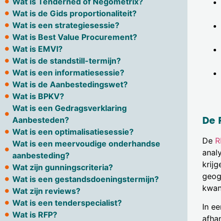
Wat is Tenderned of Negometrix?
Wat is de Gids proportionaliteit?
Wat is een strategiesessie?
Wat is Best Value Procurement?
Wat is EMVI?
Wat is de standstill-termijn?
Wat is een informatiesessie?
Wat is de Aanbestedingswet?
Wat is BPKV?
Wat is een Gedragsverklaring
De 
Aanbesteden?
Wat is een optimalisatiesessie?
De
R
Wat is een meervoudige onderhandse
analy
aanbesteding?
krijg
Wat zijn gunningscriteria?
geog
Wat is een gestandsdoeningstermijn?
kwan
Wat zijn reviews?
Wat is een tenderspecialist?
In e
Wat is RFP?
afhan