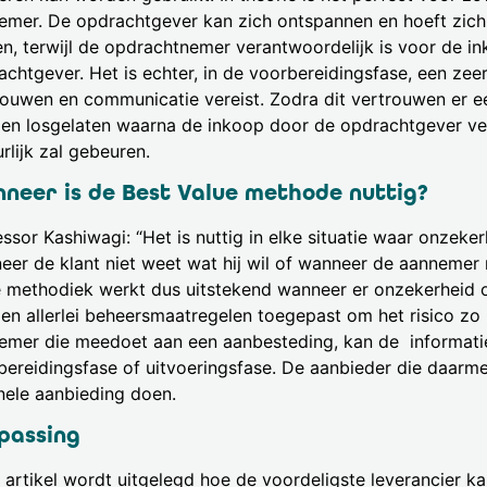
emer. De opdrachtgever kan zich ontspannen en hoeft zich
n, terwijl de opdrachtnemer verantwoordelijk is voor de in
achtgever. Het is echter, in de voorbereidingsfase, een zee
rouwen en communicatie vereist. Zodra dit vertrouwen er e
en losgelaten waarna de inkoop door de opdrachtgever ve
rlijk zal gebeuren.
neer is de Best Value methode nuttig?
ssor Kashiwagi: “Het is nuttig in elke situatie waar onzeke
eer de klant niet weet wat hij wil of wanneer de aannemer n
methodiek werkt dus uitstekend wanneer er onzekerheid of t
en allerlei beheersmaatregelen toegepast om het risico zo 
emer die meedoet aan een aanbesteding, kan de informatie
bereidingsfase of uitvoeringsfase. De aanbieder die daar
inele aanbieding doen.
passing
it artikel wordt uitgelegd hoe de voordeligste leverancier