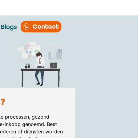
Contact
Blogs
t?
jke processen, gezond
tie-inkoop genoemd. Best
oederen of diensten worden