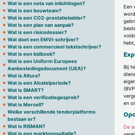
Wat is een nota van inlichtingen?
Een 
Wat is een bouwteam?
word
Wat is een CO2-prestatieladder?
gebr
Wat is een plan van aanpak?
best
Wat is een risicodossier?
voldo
Wat doet een EMVI-schrijver?
hebt
Wat is een commercieel tekstschrijver?
Exp
Wat is een bidbook?
Wat is een Uniform Europees
Bij 
Aanbestedingsdocument (UEA)?
diens
Wat is Altura?
eige
Wat is een Alcatelperiode?
(BVP
Wat is SMART?
verg
Wat is een verificatiegesprek?
en om
Wat is Mercell?
Welke verschillende tenderplatforms
Opd
bestaan er?
Wat is RISMAN?
De a
Wat is een marktconsultatie?
vere