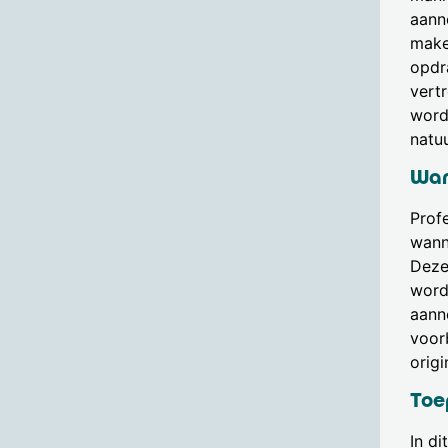
aann
make
opdr
vert
word
natuu
Wan
Profe
wann
Deze 
word
aann
voor
orig
Toe
In d