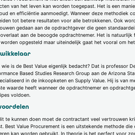
cten van het leven kan worden toegepast. Het is een manier
oud en efficiëntie aanmoedigt. Wanneer deze methodiek co
leiden tot betere resultaten voor alle betrokkenen. Ook wo
rouwen gedaan aan de opdrachtgever die geen standaardeis
 overlaat aan de beoogde opdrachtnemer. Het is natuurlijk fi
 worden opgesteld maar uiteindelijk gaat het vooral om het 
wikkelaar
 wie is de Best Value eigenlijk bedacht? Dat is professor D
ormance Based Studies Research Group aan de Arizona State 
cialiseerd in de inkoopketen en Supply Value. Hij is van me
te waarde heeft wanneer de opdrachtnemer en opdrachtgev
cipes voldoen.
voordelen
it te kunnen doen moet de contractant veel vertrouwen kr
st. Best Value Procurement is een uitstekende methode die 
eren kan worden gebruikt. In theorie is het perfect voor z