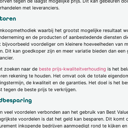
orven tegen de laagst mogelijke prijs. Dit kan gebeuren doo
rhandelen met leveranciers.
toren
inkoopmethodiek waarbij het grootst mogelijke resultaat w
nderneming en de producten of aanbestedende diensten d
et bijvoorbeeld voordeliger om kleinere hoeveelheden van m
n. Dit kan goedkoper zijn en meer variatie bieden dan een 
ancier.
het zoeken naar de
beste prijs-kwaliteitverhouding
is het bel
oren rekening te houden. Het omvat ook de totale eigendo
ingstermijn, de kwaliteit en de garanties. Het doel is het b
t tegen de beste prijs te verkrijgen.
dbesparing
ijn veel voordelen verbonden aan het gebruik van Best Val
ngrijkste voordelen is dat het geld kan besparen. Dit komt 
urement inkopende bedrijven aanmoedigt rond te kijken en p