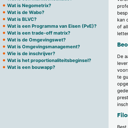
Wat is Negometrix?
prof
Wat is de Wabo?
besp
Wat is BLVC?
kan 
Wat is een Programma van Eisen (PvE)?
of a
Wat is een trade-off matrix?
lette
Wat is de Omgevingswet?
Beo
Wat is Omgevingsmanagement?
Wie is de inschrijver?
De a
Wat is het proportionaliteitsbeginsel?
leve
Wat is een bouwapp?
voor
te g
opge
gede
pres
insch
Fil
Best