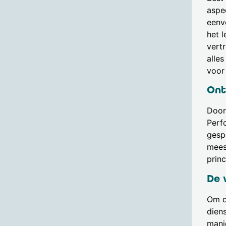
aspe
eenv
het 
vert
alles
voor
Ont
Door
Perf
gespe
mees
prin
De 
Om d
dien
mani