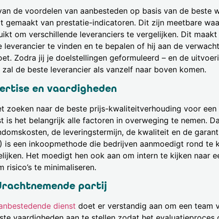
van de voordelen van aanbesteden op basis van de beste wa
t gemaakt van prestatie-indicatoren. Dit zijn meetbare w
uikt om verschillende leveranciers te vergelijken. Dit maak
e leverancier te vinden en te bepalen of hij aan de verwac
et. Zodra jij je doelstellingen geformuleerd – en de uitvoe
, zal de beste leverancier als vanzelf naar boven komen.
ertise en vaardigheden
het zoeken naar de beste prijs-kwaliteitverhouding voor ee
t is het belangrijk alle factoren in overweging te nemen. 
ndomskosten, de leveringstermijn, de kwaliteit en de garan
) is een inkoopmethode die bedrijven aanmoedigt rond te ki
elijken. Het moedigt hen ook aan om intern te kijken naar e
 risico’s te minimaliseren.
rachtnemende partij
anbestedende dienst
doet er verstandig aan om een team 
iste vaardigheden aan te stellen zodat het evaluatieproces