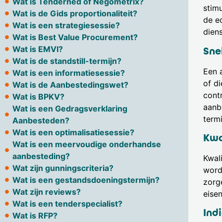
Wat is Tenderned of Negometrix?
stim
Wat is de Gids proportionaliteit?
de e
Wat is een strategiesessie?
diens
Wat is Best Value Procurement?
Wat is EMVI?
Sne
Wat is de standstill-termijn?
Een 
Wat is een informatiesessie?
of d
Wat is de Aanbestedingswet?
cont
Wat is BPKV?
aanb
Wat is een Gedragsverklaring
term
Aanbesteden?
Wat is een optimalisatiesessie?
Kwa
Wat is een meervoudige onderhandse
aanbesteding?
Kwal
Wat zijn gunningscriteria?
word
Wat is een gestandsdoeningstermijn?
zorg
Wat zijn reviews?
eisen
Wat is een tenderspecialist?
Ind
Wat is RFP?