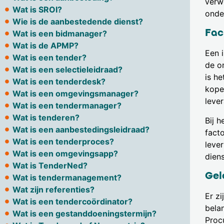
verw
Wat is SROI?
onde
Wie is de aanbestedende dienst?
Fac
Wat is een bidmanager?
Wat is de APMP?
Een 
Wat is een tender?
de o
Wat is een selectieleidraad?
is h
Wat is een tenderdesk?
kope
Wat is een omgevingsmanager?
lever
Wat is een tendermanager?
Wat is tenderen?
Bij 
Wat is een aanbestedingsleidraad?
fact
Wat is een tenderproces?
lever
Wat is een omgevingsapp?
diens
Wat is TenderNed?
Gel
Wat is tendermanagement?
Wat zijn referenties?
Er z
Wat is een tendercoördinator?
bela
Wat is een gestanddoeningstermijn?
Proc