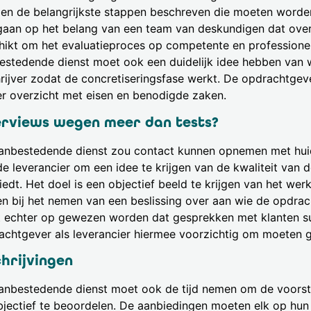
en de belangrijkste stappen beschreven die moeten word
gaan op het belang van een team van deskundigen dat over
hikt om het evaluatieproces op competente en professionele
estedende dienst moet ook een duidelijk idee hebben van w
hrijver zodat de concretiseringsfase werkt. De opdrachtgeve
er overzicht met eisen en benodigde zaken.
erviews wegen meer dan tests?
anbestedende dienst zou contact kunnen opnemen met huid
e leverancier om een idee te krijgen van de kwaliteit van 
edt. Het doel is een objectief beeld te krijgen van het werk
en bij het nemen van een beslissing over aan wie de opdra
 echter op gewezen worden dat gesprekken met klanten sub
achtgever als leverancier hiermee voorzichtig om moeten 
chrijvingen
anbestedende dienst moet ook de tijd nemen om de voorste
bjectief te beoordelen. De aanbiedingen moeten elk op hun