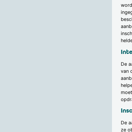
word
inge
besc
aanb
insc
held
Int
De a
van d
aanbi
help
moet
opdr
Ins
De a
ze o