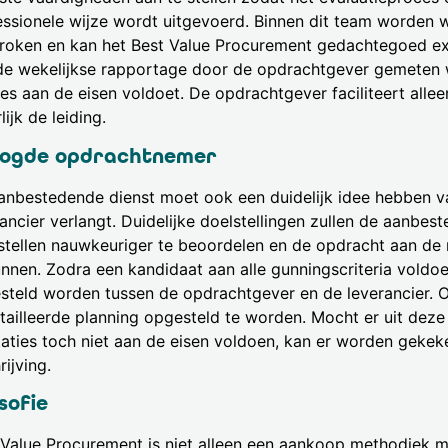
essionele wijze wordt uitgevoerd. Binnen dit team worden 
roken en kan het Best Value Procurement gedachtegoed ext
de wekelijkse rapportage door de opdrachtgever gemeten 
lles aan de eisen voldoet. De opdrachtgever faciliteert all
rlijk de leiding.
ogde opdrachtnemer
anbestedende dienst moet ook een duidelijk idee hebben va
rancier verlangt. Duidelijke doelstellingen zullen de aanbe
stellen nauwkeuriger te beoordelen en de opdracht aan de 
unnen. Zodra een kandidaat aan alle gunningscriteria voldoe
steld worden tussen de opdrachtgever en de leverancier. O
tailleerde planning opgesteld te worden. Mocht er uit deze 
taties toch niet aan de eisen voldoen, kan er worden gekek
rijving.
osofie
 Value Procurement is niet alleen een aankoop methodiek maa