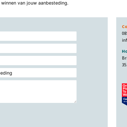
winnen van jouw aanbesteding.
Co
08
in
Ho
Br
35