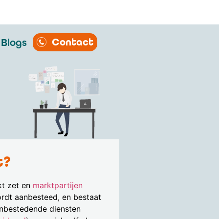
Contact
Blogs
t?
kt zet en
marktpartijen
ordt aanbesteed, en bestaat
nbestedende diensten