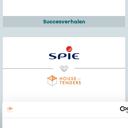
Succesverhalen
Hoe blijf je koploper in de
energiemarkt? Het succesverhaal
tussen SPIE en House of Tenders