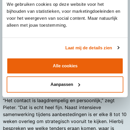
Na EU-301 volgde EU-338: voor SPIE de belangrijkste
We gebruiken cookies op deze website voor het
raamovereenkomst binnen de business unit. Momenteel
bijhouden van statistieken, voor marketingdoeleinden en
wordt uitgekeken naar de opvolger: EU-401. Het
voor het weergeven van social content. Maar natuurlijk
behoud van de huidige toppositie vraagt om blijvende
alleen met jouw toestemming.
scherpte. Juist in trajecten van deze omvang en
strategische waarde is een goed op elkaar ingespeelde
samenwerking erg belangrijk.
Laat mij de details zien
“Na jarenlange samenwerking met House of Tenders
kunnen we nu direct de diepte in. Jullie kennen onze
Alle cookies
organisatie. En jullie begrijpen TenneT ook.” Inmiddels
sprake van een vast team: projectleider Joop de Haan
en planschrijver Nina Rens zijn nu structureel betrokken
Aanpassen
bij de trajecten van SPIE.
“Het contact is laagdrempelig en persoonlijk,” zegt
Pieter. “Dat is echt heel fijn. Naast intensieve
samenwerking tijdens aanbestedingen is er elke 8 tot 10
weken overleg om strategisch vooruit te kijken. Hierbij
bespreken we welke tenders eraan komen, waar is