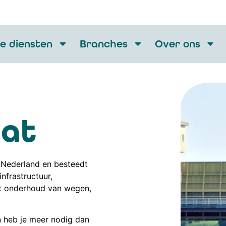
e diensten
Branches
Over ons
aat
n Nederland en besteedt
infrastructuur,
t onderhoud van wegen,
 heb je meer nodig dan