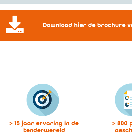
Download hier de brochure v
> 15 jaar ervaring in de
> 800 
tenderwereld
gesc