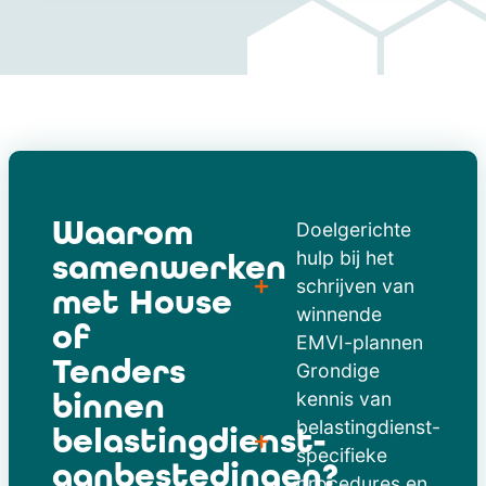
Waarom
Doelgerichte
samenwerken
hulp bij het
schrijven van
met House
winnende
of
EMVI-plannen
Tenders
Grondige
binnen
kennis van
belastingdienst-
belastingdienst-
specifieke
aanbestedingen?
procedures en