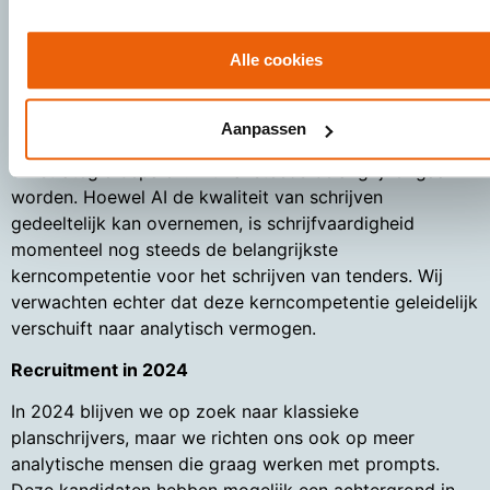
Door de ontwikkeling van AI en taalmodellen zoals
Alle cookies
ChatGPT zullen sommige competenties belangrijker
worden en anderen minder relevant. Bij House of
Tenders voegen wij waarde toe aan de voorkant van het
Aanpassen
tenderproces: analyseren, structureren en een effectieve
winstrategie bepalen. Dit zal steeds belangrijker gaan
worden. Hoewel AI de kwaliteit van schrijven
gedeeltelijk kan overnemen, is schrijfvaardigheid
momenteel nog steeds de belangrijkste
kerncompetentie voor het schrijven van tenders. Wij
verwachten echter dat deze kerncompetentie geleidelijk
verschuift naar analytisch vermogen.
Recruitment in 2024
In 2024 blijven we op zoek naar klassieke
planschrijvers, maar we richten ons ook op meer
analytische mensen die graag werken met prompts.