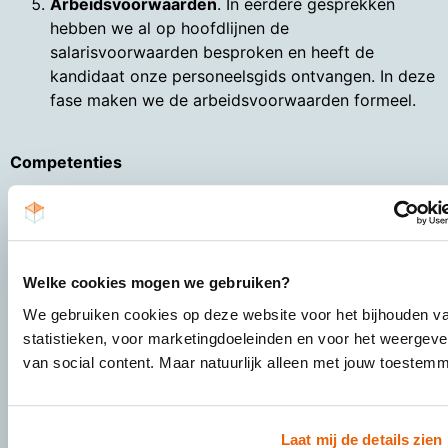
Arbeidsvoorwaarden
. In eerdere gesprekken
hebben we al op hoofdlijnen de
salarisvoorwaarden besproken en heeft de
kandidaat onze personeelsgids ontvangen. In deze
fase maken we de arbeidsvoorwaarden formeel.
Competenties
Bij het aannemen van schrijvers letten we naast
mondelinge en schriftelijke vaardigheden op de
volgende competenties:
Welke cookies mogen we gebruiken?
Probleemanalyse
Luisteren
We gebruiken cookies op deze website voor het bijhouden v
Organiseren van het eigen werk
statistieken, voor marketingdoeleinden en voor het weergev
Stressbestendigheid
van social content. Maar natuurlijk alleen met jouw toestem
Resultaatgerichtheid
Laat mij de details zien
Toekomstige competenties