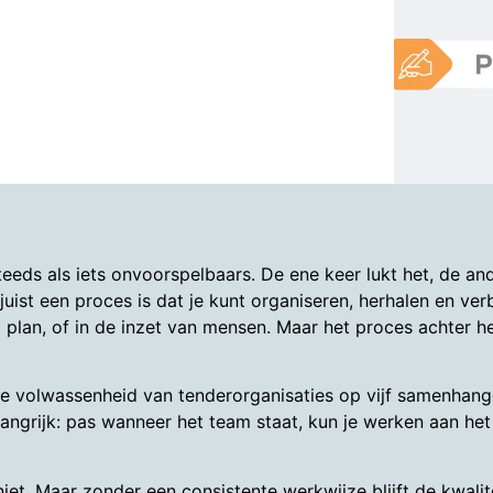
eeds als iets onvoorspelbaars. De ene keer lukt het, de and
en juist een proces is dat je kunt organiseren, herhalen en v
 plan, of in de inzet van mensen. Maar het proces achter h
 volwassenheid van tenderorganisaties op vijf samenhange
elangrijk: pas wanneer het team staat, kun je werken aan he
niet. Maar zonder een consistente werkwijze blijft de kwalit