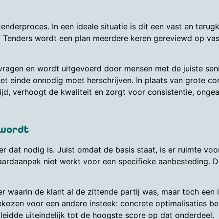
nderproces. In een ideale situatie is dit een vast en teru
e of Tenders wordt een plan meerdere keren gereviewd op v
vragen en wordt uitgevoerd door mensen met de juiste senio
et einde onnodig moet herschrijven. In plaats van grote co
jd, verhoogt de kwaliteit en zorgt voor consistentie, ongea
 wordt
 dat nodig is. Juist omdat de basis staat, is er ruimte vo
andaardaanpak niet werkt voor een specifieke aanbesteding.
 waarin de klant al de zittende partij was, maar toch een
gekozen voor een andere insteek: concrete optimalisaties b
leidde uiteindelijk tot de hoogste score op dat onderdeel.