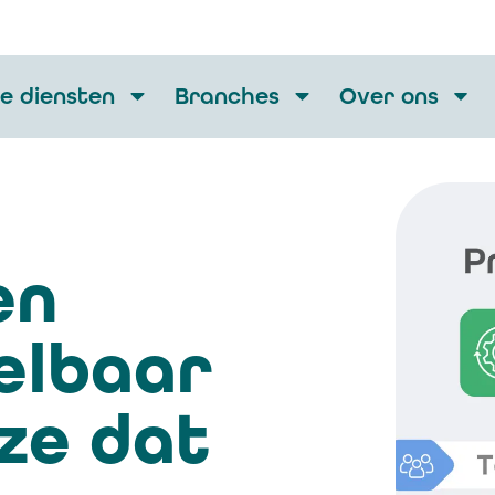
e diensten
Branches
Over ons
en
elbaar
jze dat