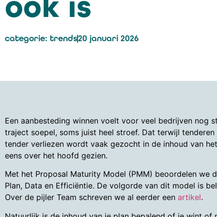
ook is
categorie:
trends
20 januari 2026
Een aanbesteding winnen voelt voor veel bedrijven nog st
traject soepel, soms juist heel stroef. Dat terwijl tender
tender verliezen wordt vaak gezocht in de inhoud van het
eens over het hoofd gezien.
Met het Proposal Maturity Model (PMM) beoordelen we de
Plan, Data en Efficiëntie. De volgorde van dit model is b
Over de pijler Team schreven we al eerder een
artikel
.
Natuurlijk is de inhoud van je plan bepalend of je wint of 