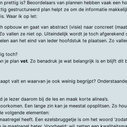
an prettig is? Beoordelaars van plannen hebben vaak een ho
rettig gestructureerd plan helpt ze om de informatie makkeli
s. Waar ik op let:
h opbouw en gaat van abstract (visie) naar concreet (maatr
 Zo vallen ze niet op. Uiteindelijk wordt je toch afgerekend
len aan het eind van ieder hoofdstuk te plaatsen. Zo vallen
tig toch?
n je plan
vet
. Zo benadruk je wat belangrijk is en blijft dit 
slaapt valt en waarvan je ook weinig begrijpt? Onderstaand
d je lezer daarom bij de les en maak korte alinea’s.
orkomen. Een lange zin kan je meestal opsplitsen. Zo houd
de volgende elementen:
maatregel heeft. Een ezelsbruggetje is om het woord ‘zodat
 je maatregel beter. Voorbeeld: wij zetten een kwaliteitsman