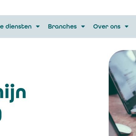
e diensten
Branches
Over ons
ijn
g