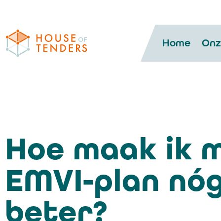
Home
Onz
Hoe maak ik m
EMVI-plan nó
beter?