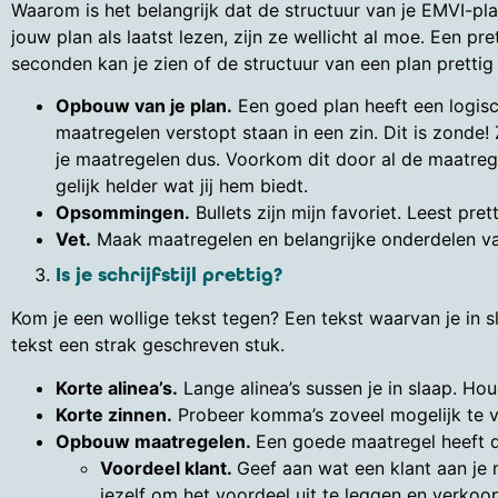
Waarom is het belangrijk dat de structuur van je EMVI-pl
jouw plan als laatst lezen, zijn ze wellicht al moe. Een p
seconden kan je zien of de structuur van een plan prettig i
Opbouw van je plan.
Een goed plan heeft een logisc
maatregelen verstopt staan in een zin. Dit is zonde!
je maatregelen dus. Voorkom dit door al de maatrege
gelijk helder wat jij hem biedt.
Opsommingen.
Bullets zijn mijn favoriet. Leest pret
Vet.
Maak maatregelen en belangrijke onderdelen va
Is je schrijfstijl prettig?
Kom je een wollige tekst tegen? Een tekst waarvan je in 
tekst een strak geschreven stuk.
Korte alinea’s.
Lange alinea’s sussen je in slaap. Hou
Korte zinnen.
Probeer komma’s zoveel mogelijk te vo
Opbouw maatregelen.
Een goede maatregel heeft 
Voordeel klant.
Geef aan wat een klant aan je 
jezelf om het voordeel uit te leggen en verkoop