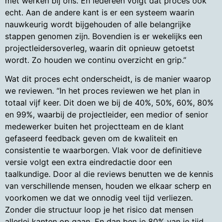
met werken bij ons. En iedereen volgt dat proces ook
echt. Aan de andere kant is er een systeem waarin
nauwkeurig wordt bijgehouden of alle belangrijke
stappen genomen zijn. Bovendien is er wekelijks een
projectleidersoverleg, waarin dit opnieuw getoetst
wordt. Zo houden we continu overzicht en grip.”
Wat dit proces echt onderscheidt, is de manier waarop
we reviewen. “In het proces reviewen we het plan in
totaal vijf keer. Dit doen we bij de 40%, 50%, 60%, 80%
en 99%, waarbij de projectleider, een medior of senior
medewerker buiten het projectteam en de klant
gefaseerd feedback geven om de kwaliteit en
consistentie te waarborgen. Vlak voor de definitieve
versie volgt een extra eindredactie door een
taalkundige. Door al die reviews benutten we de kennis
van verschillende mensen, houden we elkaar scherp en
voorkomen we dat we onnodig veel tijd verliezen.
Zonder die structuur loop je het risico dat mensen
allerlei kanten op gaan. En dan ben je 80% van je tijd