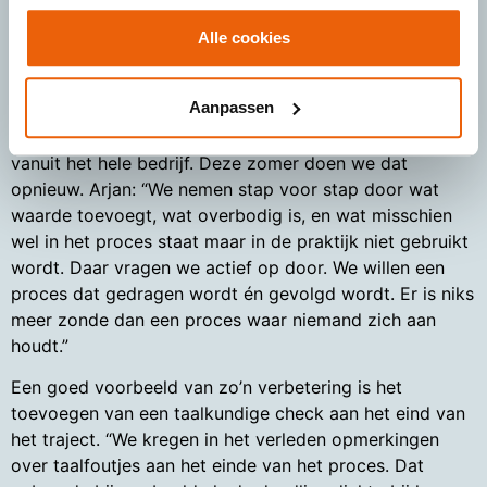
Lessons learned
Alle cookies
Bij House of Tenders stopt het proces niet bij een
gewonnen aanbesteding. Juist het blijven leren en
Aanpassen
verbeteren maakt een groot verschil. Elk jaar evalueren
we ons tenderproces grondig, met vertegenwoordiging
vanuit het hele bedrijf. Deze zomer doen we dat
opnieuw. Arjan: “We nemen stap voor stap door wat
waarde toevoegt, wat overbodig is, en wat misschien
wel in het proces staat maar in de praktijk niet gebruikt
wordt. Daar vragen we actief op door. We willen een
proces dat gedragen wordt én gevolgd wordt. Er is niks
meer zonde dan een proces waar niemand zich aan
houdt.”
Een goed voorbeeld van zo’n verbetering is het
toevoegen van een taalkundige check aan het eind van
het traject. “We kregen in het verleden opmerkingen
over taalfoutjes aan het einde van het proces. Dat