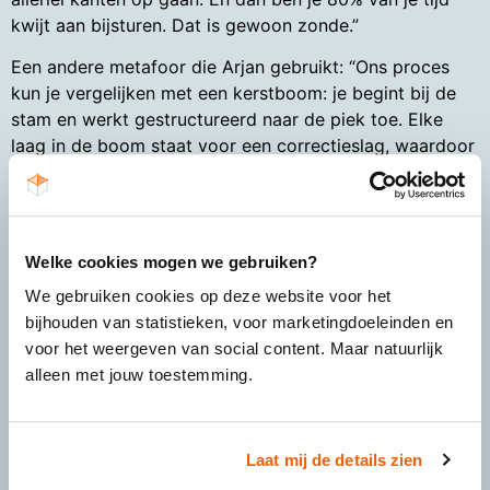
kwijt aan bijsturen. Dat is gewoon zonde.”
Een andere metafoor die Arjan gebruikt: “Ons proces
kun je vergelijken met een kerstboom: je begint bij de
stam en werkt gestructureerd naar de piek toe. Elke
laag in de boom staat voor een correctieslag, waardoor
je dicht bij de stam blijft en onnodig herschrijfwerk
voorkomt. Door deze methodiek kunnen we in korte tijd
tot diepgang komen en hebben we relatief weinig
schrijftijd nodig.”
Welke cookies mogen we gebruiken?
“Die aanpak zorgt voor rust in het werk,
We gebruiken cookies op deze website voor het
voorspelbaarheid voor klanten, en voorkomt
bijhouden van statistieken, voor marketingdoeleinden en
overwerken. Het moet wel consequent gebeuren,”
voor het weergeven van social content. Maar natuurlijk
benadrukt hij. “Ook de reviewers die we inzetten zijn
alleen met jouw toestemming.
altijd medior of senior schrijvers. Die weten precies
waar ze op moeten letten.”
Laat mij de details zien