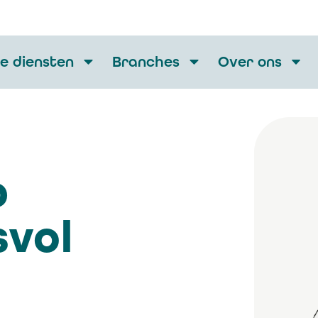
e diensten
Branches
Over ons
p
svol