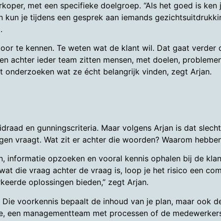
erkoper, met een specifieke doelgroep. “Als het goed is ken 
en kun je tijdens een gesprek aan iemands gezichtsuitdrukki
.
oor te kennen. Te weten wat de klant wil. Dat gaat verder 
m en achter ieder team zitten mensen, met doelen, problemen
t onderzoeken wat ze écht belangrijk vinden, zegt Arjan.
eidraad en gunningscriteria. Maar volgens Arjan is dat slech
 vraagt. Wat zit er achter die woorden? Waarom hebben ze j
 informatie opzoeken en vooral kennis ophalen bij de klant
wat die vraag achter de vraag is, loop je het risico een c
keerde oplossingen bieden,” zegt Arjan.
 Die voorkennis bepaalt de inhoud van je plan, maar ook de
isie, een managementteam met processen of de medewerker