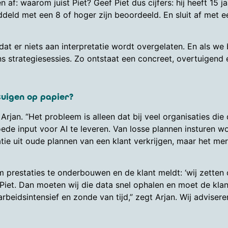
: waarom juist Piet? Geef Piet dus cijfers: hij heeft 15 jaa
ddeld met een 8 of hoger zijn beoordeeld. En sluit af met e
dat er niets aan interpretatie wordt overgelaten. En als we
ns strategiesessies. Zo ontstaat een concreet, overtuigend e
tuigen op papier?
t Arjan. “Het probleem is alleen dat bij veel organisaties di
ede input voor AI te leveren. Van losse plannen insturen wor
rmatie uit oude plannen van een klant verkrijgen, maar het m
m prestaties te onderbouwen en de klant meldt: ‘wij zetten
n Piet. Dan moeten wij die data snel ophalen en moet de k
beidsintensief en zonde van tijd,” zegt Arjan. Wij adviser