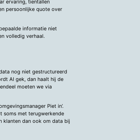
r ervaring, tientallen
en persoonlijke quote over
 bepaalde informatie niet
n volledig verhaal.
e data nog niet gestructureerd
dt AI gek, dan haalt hij de
erendeel moeten we via
 omgevingsmanager Piet in’.
lant soms met terugwerkende
en klanten dan ook om data bij