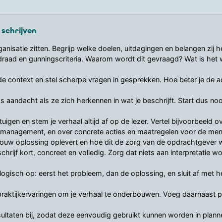
 schrijven
anisatie zitten. Begrijp welke doelen, uitdagingen en belangen zij 
idraad en gunningscriteria. Waarom wordt dit gevraagd? Wat is het 
 de context en stel scherpe vragen in gesprekken. Hoe beter je de 
aandacht als ze zich herkennen in wat je beschrijft. Start dus noo
tuigen en stem je verhaal altijd af op de lezer. Vertel bijvoorbeeld o
t management, en over concrete acties en maatregelen voor de me
l jouw oplossing oplevert en hoe dit de zorg van de opdrachtgever
hrijf kort, concreet en volledig. Zorg dat niets aan interpretatie wo
logisch op: eerst het probleem, dan de oplossing, en sluit af met het
 praktijkervaringen om je verhaal te onderbouwen. Voeg daarnaast p
ultaten bij, zodat deze eenvoudig gebruikt kunnen worden in planne