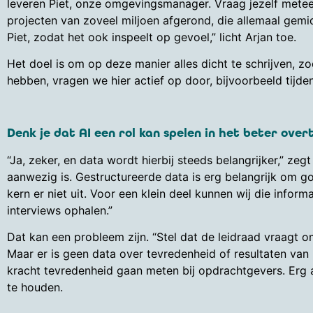
leveren Piet, onze omgevingsmanager. Vraag jezelf meteen af
projecten van zoveel miljoen afgerond, die allemaal gemi
Piet, zodat het ook inspeelt op gevoel,” licht Arjan toe.
Het doel is om op deze manier alles dicht te schrijven, zo
hebben, vragen we hier actief op door, bijvoorbeeld tijde
Denk je dat AI een rol kan spelen in het beter over
“Ja, zeker, en data wordt hierbij steeds belangrijker,” zeg
aanwezig is. Gestructureerde data is erg belangrijk om go
kern er niet uit. Voor een klein deel kunnen wij die info
interviews ophalen.”
Dat kan een probleem zijn. “Stel dat de leidraad vraagt o
Maar er is geen data over tevredenheid of resultaten va
kracht tevredenheid gaan meten bij opdrachtgevers. Erg ar
te houden.