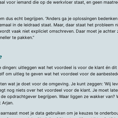
aal voor iemand die op de werkvloer staat, en geen maatr
em dus echt begrijpen. “Anders ga je oplossingen bedenken
maal in de leidraad staat. Maar, daar staat het probleem nie
rdt vaak niet expliciet omschreven. Daar moet je achter z
neller te pakken.”
?
e dingen: uitleggen wat het voordeel is voor de klant én d
ezelf om uitleg te geven wat het voordeel voor de aanbestede
eten wat je doet voor de omgeving. Je kunt zeggen: ‘Wij 
t nog niets over het voordeel voor de klant. Je moet late
de opdrachtgever begrijpen. Waar liggen ze wakker van? W
 Arjan.
 Daarnaast moet je data gebruiken om je keuzes te onderbou