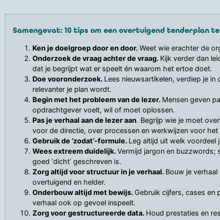
Samengevat: 10 tips om een overtuigend tenderplan te
Ken je doelgroep door en door.
Weet wie erachter de org
Onderzoek de vraag achter de vraag.
Kijk verder dan le
dat je begrijpt wat er speelt én waarom het ertoe doet.
Doe vooronderzoek.
Lees nieuwsartikelen, verdiep je in
relevanter je plan wordt.
Begin met het probleem van de lezer.
Mensen geven pas 
opdrachtgever voelt, wil of moet oplossen.
Pas je verhaal aan de lezer aan
. Begrijp wie je moet over
voor de directie, over processen en werkwijzen voor he
Gebruik de ‘zodat’-formule.
Leg altijd uit welk voordee
Wees extreem duidelijk.
Vermijd jargon en buzzwords; sc
goed ‘dicht’ geschreven is.
Zorg altijd voor structuur in je verhaal.
Bouw je verhaal 
overtuigend en helder.
Onderbouw altijd met bewijs.
Gebruik cijfers, cases en
verhaal ook op gevoel inspeelt.
Zorg voor gestructureerde data.
Houd prestaties en res