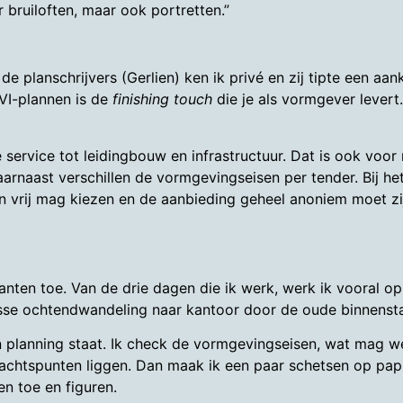
 bruiloften, maar ook portretten.”
 de planschrijvers (Gerlien) ken ik privé en zij tipte een a
VI-plannen is de
finishing touch
die je als vormgever lever
e service tot leidingbouw en infrastructuur. Dat is ook voor
aarnaast verschillen de vormgevingseisen per tender. Bij he
lan vrij mag kiezen en de aanbieding geheel anoniem moet zij
lanten toe. Van de drie dagen die ik werk, werk ik vooral op
risse ochtendwandeling naar kantoor door de oude binnenst
n planning staat. Ik check de vormgevingseisen, wat mag w
achtspunten liggen. Dan maak ik een paar schetsen op papie
en toe en figuren.