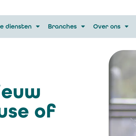
e diensten
Branches
Over ons
Nieuw
use of