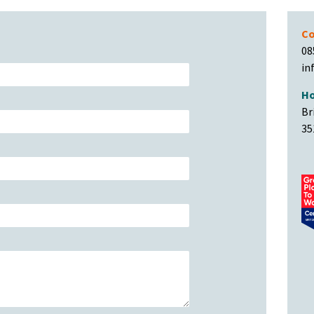
Co
08
in
Ho
Br
35